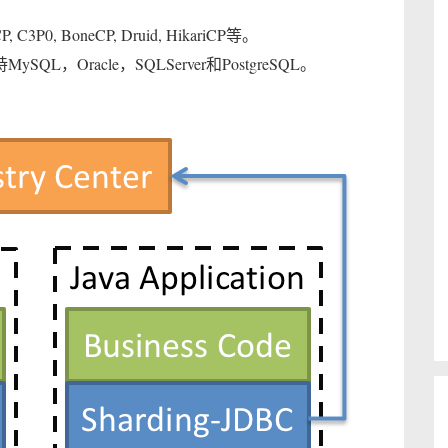
BoneCP, Druid, HikariCP等。
，Oracle，SQLServer和PostgreSQL。