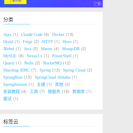
分类
1
6
13
Ajax
Claude Code
Docker
1
2
1
1
Druid
Feign
HTTP
Hexo
1
5
4
2
JRebel
Java
Maven
MongoDB
8
1
1
MySQL
Nexus3.x
PowerShell
1
2
12
Quartz
Redis
RocketMQ
7
13
2
Sharding-JDBC
Spring
Spring Cloud
15
1
SpringBoot
SpringCloud Alibaba
1
1
3
SpringSession
主键
其他
4
7
18
1
安装教程
工具
微服务
数据库
1
面试
标签云