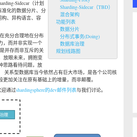
arding-Sidecar（计划
Sharding-Sidecar（TBD）
标准化的数据分片、分
混合架构
a同构、异构语言、容
功能列表
数据分片
件，旨在充分合理地在分布
分布式事务(Doing)
力，而并非实现一个
数据库治理
QL是并存而非互斥的关
规划线路图
沿，放眼未来，拥抱变
种思路看待问题，放
。 关系型数据库当今依然占有巨大市场，是各个公司核
段更加关注在原有基础上的增量，而非颠覆。
欢迎通过
shardingsphere的dev邮件列表
与我们讨论。