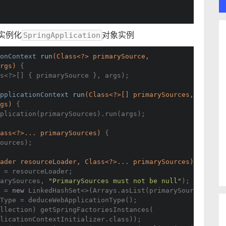
实例化
对象实例
SpringApplication
onContext 
run
(Class<?> primarySource,
args)
{
s<?>[] { primarySource }, args);
pplicationContext 
run
(Class<?>[] primarySources,
rgs)
{
plication(primarySources).run(args);
ass<?>... primarySources)
{
ources);
ader resourceLoader, Class<?>... primarySources)
{
 = resourceLoader;
marySources, 
"PrimarySources must not be null"
);
 = 
new
 LinkedHashSet<>(Arrays.asList(primarySources));
Type = deduceWebApplicationType();
Collection) getSpringFactoriesInstances(
	ApplicationContextInitializer.class));