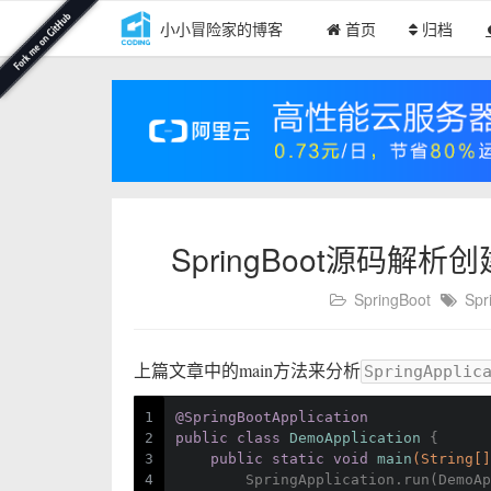
小小冒险家的博客
首页
归档
SpringBoot源码解析创建
SpringBoot
Spr
上篇文章中的main方法来分析
SpringApplic
1
@SpringBootApplication
2
public
class
DemoApplication
{
3
public
static
void
main
(String[]
4
        SpringApplication.run(DemoAp