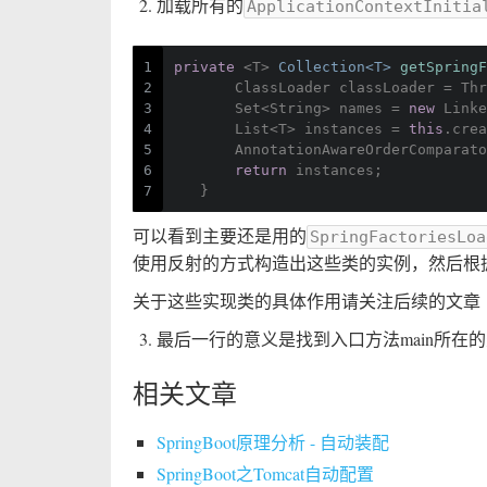
加载所有的
ApplicationContextInitia
1
private
 <T> 
Collection<T> 
getSpringF
2
       ClassLoader classLoader = Thr
3
       Set<String> names = 
new
 Linke
4
       List<T> instances = 
this
.crea
5
       AnnotationAwareOrderComparato
6
return
 instances;
7
   }
可以看到主要还是用的
SpringFactoriesLoa
使用反射的方式构造出这些类的实例，然后根
关于这些实现类的具体作用请关注后续的文章
最后一行的意义是找到入口方法main所在
相关文章
SpringBoot原理分析 - 自动装配
SpringBoot之Tomcat自动配置