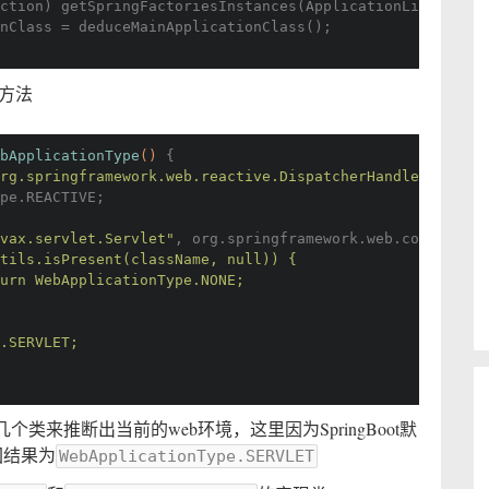
lection) getSpringFactoriesInstances(ApplicationListener.
nClass = deduceMainApplicationClass();
方法
bApplicationType
()
{
rg.springframework.web.reactive.DispatcherHandler"
, (Cla
pe.REACTIVE;
vax.servlet.Servlet"
, org.springframework.web.context.Co
ssUtils.isPresent(className, null)) {
	return WebApplicationType.NONE;
.SERVLET;
来推断出当前的web环境，这里因为SpringBoot默
回结果为
WebApplicationType.SERVLET