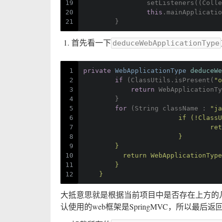
19
		setListeners((Col
20
this
.mainApplicatio
21
	}
首先看一下
deduceWebApplicationType
1
private
 WebApplicationType 
deduceWe
2
if
 (ClassUtils.isPresent(
"o
3
return
 WebApplicationTy
4
        } 
5
for
 (String className : 
"ja
6
			if (!Cla
7
			
8
			}
9
	}
10
          return WebApplicationType
11
        }
12
    }
大抵意思就是根据当前项目中是否存在上方的几个类
认使用的web框架是SpringMVC，所以最后返