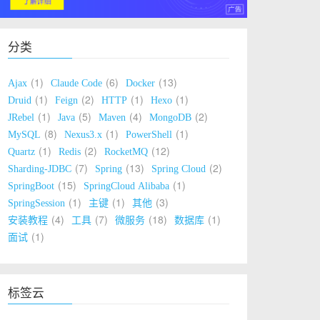
分类
1
6
13
Ajax
Claude Code
Docker
1
2
1
1
Druid
Feign
HTTP
Hexo
1
5
4
2
JRebel
Java
Maven
MongoDB
8
1
1
MySQL
Nexus3.x
PowerShell
1
2
12
Quartz
Redis
RocketMQ
7
13
2
Sharding-JDBC
Spring
Spring Cloud
15
1
SpringBoot
SpringCloud Alibaba
1
1
3
SpringSession
主键
其他
4
7
18
1
安装教程
工具
微服务
数据库
1
面试
标签云