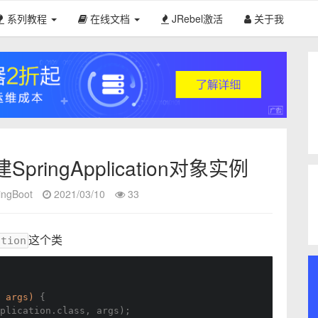
系列教程
在线文档
JRebel激活
关于我
SpringApplication对象实例
ingBoot
2021/03/10
33
这个类
ation
 args)
{
plication.class, args);