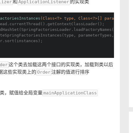
和
的实现类
lizer
ApplicationListener
actoriesInstances
(Class<T> type, Class<?>[] parameterTyp
ead.currentThread().getContextClassLoader();
dHashSet(SpringFactoriesLoader.loadFactoryNames(type, cl
teSpringFactoriesInstances(type, parameterTypes, classLo
r.sort(instances);
这个类去加载这两个接口的实现类，加载到类以后
der
据这些实现类上的
注解的值进行排序
Order
的类，赋值给全局变量
mainApplicationClass