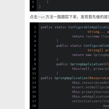
5
    }
6
}
点击
方法一路跟踪下来，发现首先做的是
run
1
public
static
 ConfigurableApplicati
2
			String... 
3
return
 run(
new
 Clas
4
	}
5
public
static
 ConfigurableA
6
			String[] a
7
return
new
 SpringAp
8
	}
9
public
SpringApplication
(Cl
10
this
(
null
, primaryS
11
	}
12
public
SpringApplication
(ResourceLo
13
this
.resourceLoader
14
		Assert.notNull(pri
15
this
.primarySources
16
this
.webApplication
17
		setInitializers((
18
			