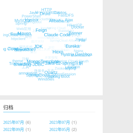
class));
ssLoader)
null
) && !ClassUtils.isPresent(
"org.springframe
nfigurableWebApplicationContext
") {
归档
6
1
2025年07月
2023年07月
1
2
2022年09月
2022年05月